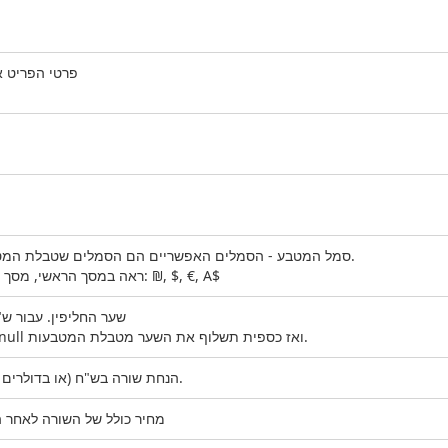
פרטי הפריט א
סמל המטבע - הסמלים האפשריים הם הסמלים שטבלת המטבעות של כספית.
ראה במסך הראשי, מסך מטבעות. לדוגמה: ₪, $, €, A$
שער החליפין. עבור ש"ח
אתה יכול לשלוח null ואז כספית תשלוף את השער מטבלת המטבעות.
הנחת שורה בש"ח (או בדולרים וכו'). לא באחוזים.
מחיר כולל של השורה לאחר ה