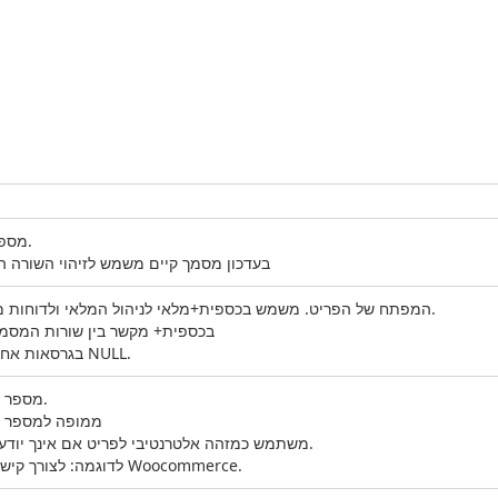
מספר השורה במסמך.
בעדכון מסמך קיים משמש לזיהוי השורה ה
המפתח של הפריט. משמש בכספית+מלאי לניהול המלאי ולדוחות מכירה של פריטים.
בכספית+ מקשר בין שורות המסמ
בגרסאות אחרות אפשר לשלוח NULL.
מספר קטלוגי של הפריט.
ממופה למספר קטלוגי 
משתמש כמזהה אלטרנטיבי לפריט אם אינך יודע את המפתח שלו.
לדוגמה: לצורך קישור בין כספית לבין Woocommerce.